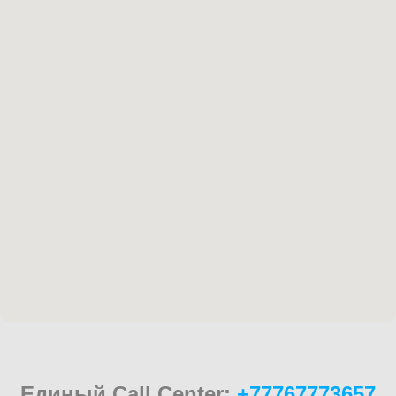
Единый Call Center:
+77767773657