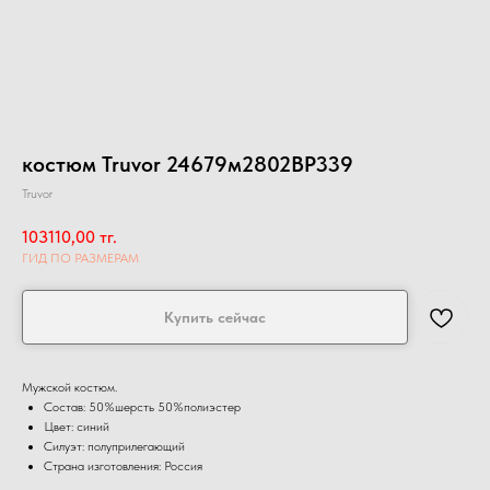
костюм Truvor 24679м2802BP339
Truvor
103110,00
тг.
ГИД ПО РАЗМЕРАМ
Купить сейчас
Мужской костюм.
Состав: 50%шерсть 50%полиэстер
Цвет: синий
Силуэт: полуприлегающий
Страна изготовления: Россия