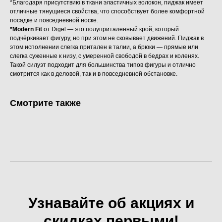
*Благодаря присутствию в ткани эластичных волокон, пиджак имеет
отличные тянущиеся свойства, что способствует более комфортной
посадке и повседневной носке.
*Modern Fit
от Digel — это полуприталенный крой, который
подчёркивает фигуру, но при этом не сковывает движений. Пиджак в
этом исполнении слегка притален в талии, а брюки — прямые или
слегка суженные к низу, с умеренной свободой в бедрах и коленях.
Такой силуэт подходит для большинства типов фигуры и отлично
смотрится как в деловой, так и в повседневной обстановке.
Смотрите также
Узнавайте об акциях и
скидках первыми!