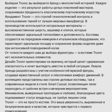
Выбирая Truvor, вы выбираете бренд с многолетней историей. Каждое
изделие — это результат работы целых поколений мастеров,
сохранивших преданность классическому портновскому искусству.
Фундамент Truvor — это строгий технологический контроль и
использование тканей от лучших мировых мануфактур. В
производстве используются натуральные материалы —
высококачественная шерсть, кашемир и хлопок, которые
обеспечивают идеальный теплообмен и долговечность. Костюмы
создаются на передовом немецком и итальянском оборудовании, что
гарантирует идеальную посадку и сохранение формы изделия даже
при интенсивной повседневной носке.
От точности каждого шва до выбора фурнитуры — в костюме Truvor
нет незначительных элементов.
Дизайн Truvor ориентирован на мужчину, который ценит сдержанную
элегантность и хочет выглядеть уместно в любой ситуации: Лекала
бренда разработаны с учетом особенностей мужской фигуры,
создавая мужественный силуэт и обеспечивая комфорт движений. В
коллекциях представлены как строгие деловые костюмы, так и
современные модели в стиле
Smart Casual
, позволяющие легко
переходить от рабочих встреч к вечерним мероприятиям.
Минимализм, выверенные пропорции и глубокие, благородные цвета
подчеркивают статус владельца, не требуя лишних слов.
Truvor — это не просто костюм. Это ваша уверенность, выраженная в
безупречном крое и качестве, которое чувствуется с первого
прикосновения.