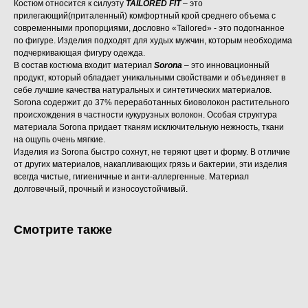
Костюм относится к силуэту
TAILORED FIT
– это
прилегающий(приталенный) комфортный крой среднего объема с
современными пропорциями, дословно «Tailored» - это подогнанное
по фигуре. Изделия подходят для худых мужчин, которым необходима
подчеркивающая фигуру одежда.
В состав костюма входит материал
Sorona
– это инновационный
продукт, который обладает уникальными свойствами и объединяет в
себе лучшие качества натуральных и синтетических материалов.
Sorona содержит до 37% переработанных биоволокон растительного
происхождения в частности кукурузных волокон. Особая структура
материала Sorona придает тканям исключительную нежность, ткани
на ощупь очень мягкие.
Изделия из Sorona быстро сохнут, не теряют цвет и форму. В отличие
от других материалов, накапливающих грязь и бактерии, эти изделия
всегда чистые, гигиеничные и анти-аллергенные. Материал
долговечный, прочный и износоустойчивый.
Смотрите также