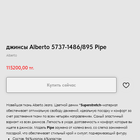
джинсы Alberto 5737-1486/895 Pipe
Alberto
115200,00
тг.
Купить сейчас
Новейшая ткань Alberto Jeans. Цветной деним *
Superstretch-
материал
обеспечивает оптимальную свободу движений, идеальную посадку и комфорт за
счет растяжения ткани по всем четырём направлениям. Самый эластичный
вариант из всех джинсов. Легкость в уходе, долговечность и комфорт, которые вы
ищете в джинсах. Модель
Pipe
заужена от колена вниз, со слегка заниженной
посадкой, что обеспечивает стильный крой и силуэт, подчеркивающий фигуру.
Состав: 94%хлопок 6%эластан