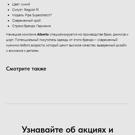
Цвет: синий
Силуэт: Regular fit
Модель: Pipe Superstretch*
Современный крой
Страна бренда: Германия
Немецкая компания
Alberto
специализируется на производстве брюк, джинсов и
шорт. Потенциальный покупатель одежды от этого бренда – современный
мужчина любого возраста, который ценит высокое качество, выверенный дизайн
и внимание к деталям.
Смотрите также
Узнавайте об акциях и