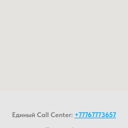
Единый Call Center:
+77767773657