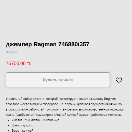
джемпер Ragman 746880/357
Ragman
76700,00
тг.
Купить сейчас
Идеальный набор качеств, который гарантирует новому джемперу Ragman
почетное место в вашем гардеробе. Во-первых, красивая двухцветная вязка, во-
вторых, мягкий-ребристый трикотаж и, в-третьих, высококачественная хлопковая
ткань, "сдобренная" кашемиром. Модный круглый вырез и ребристые манжеты.
Состав: 95%хлопок 5%кашемир
Цвет: изумруд
Ворот: круглый