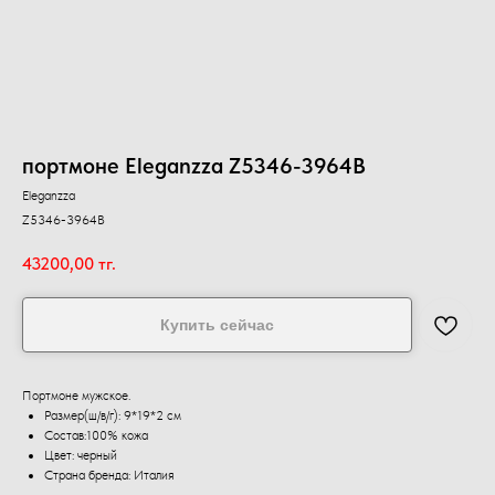
портмоне Eleganzza Z5346-3964В
Eleganzza
Z5346-3964В
43200,00
тг.
Купить сейчас
Портмоне мужское.
Размер(ш/в/г): 9*19*2 см
Состав:100% кожа
Цвет: черный
Страна бренда: Италия