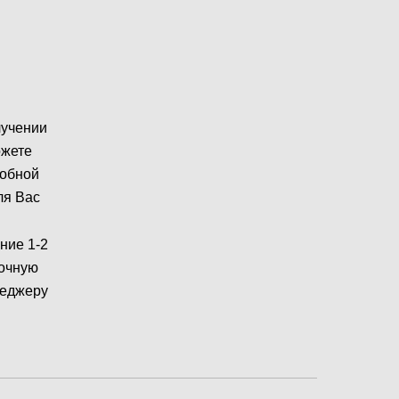
лучении
ожете
робной
ля Вас
ние 1-2
рочную
неджеру