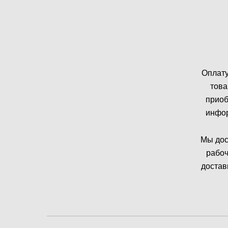
Оплату
това
приоб
инфор
Мы дос
рабоч
достав