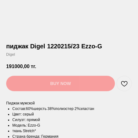
пиджак Digel 1220215/23 Ezzo-G
Digel
191000,00
тг.
BUY NOW
Пиджак мужской
Состав:60%шерсть 38%полиэстер 2%эластан
Цвет: серый
Силуэт: прямой
Модель: Ezzo-G
ткань Stretch*
Страна бренда: Германия