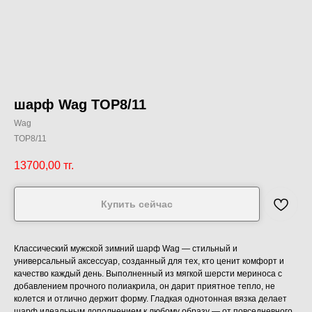
шарф Wag TOP8/11
Wag
TOP8/11
13700,00
тг.
Купить сейчас
Классический мужской зимний шарф Wag — стильный и
универсальный аксессуар, созданный для тех, кто ценит комфорт и
качество каждый день. Выполненный из мягкой шерсти мериноса с
добавлением прочного полиакрила, он дарит приятное тепло, не
колется и отлично держит форму. Гладкая однотонная вязка делает
шарф идеальным дополнением к любому образу — от повседневного