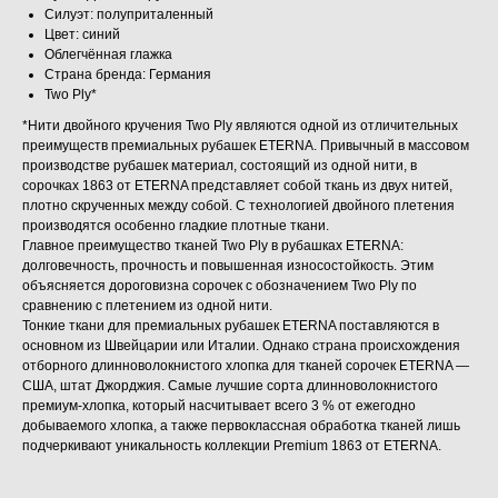
Силуэт: полуприталенный
Цвет: синий
Облегчённая глажка
Страна бренда: Германия
Two Ply*
*Нити двойного кручения Two Ply являются одной из отличительных
преимуществ премиальных рубашек ETERNA. Привычный в массовом
производстве рубашек материал, состоящий из одной нити, в
сорочках 1863 от ETERNA представляет собой ткань из двух нитей,
плотно скрученных между собой. С технологией двойного плетения
производятся особенно гладкие плотные ткани.
Главное преимущество тканей Two Ply в рубашках ETERNA:
долговечность, прочность и повышенная износостойкость. Этим
объясняется дороговизна сорочек с обозначением Two Ply по
сравнению с плетением из одной нити.
Тонкие ткани для премиальных рубашек ETERNA поставляются в
основном из Швейцарии или Италии. Однако страна происхождения
отборного длинноволокнистого хлопка для тканей сорочек ETERNA —
США, штат Джорджия. Самые лучшие сорта длинноволокнистого
премиум-хлопка, который насчитывает всего 3 % от ежегодно
добываемого хлопка, а также первоклассная обработка тканей лишь
подчеркивают уникальность коллекции Premium 1863 от ETERNA.