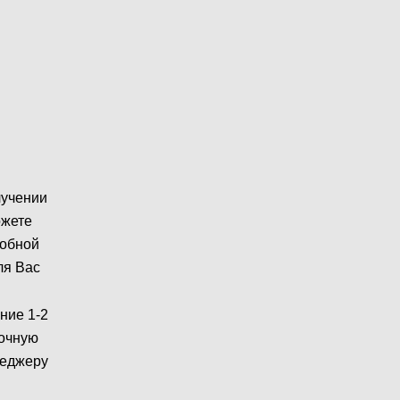
лучении
ожете
робной
ля Вас
ние 1-2
рочную
неджеру