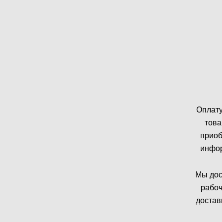
Оплату
това
приоб
инфор
Мы дос
рабоч
достав