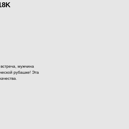
18K
 встреча, мужчина
ической рубашке! Эта
качества.