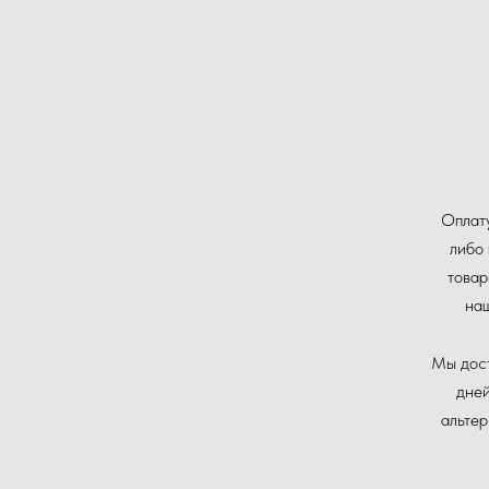
Оплату
либо 
товар
на
Мы дост
дней
альте