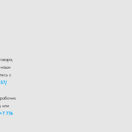
товара,
и наши
тесь с
 57
/
 рабочих
у или
+7 776