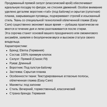
Продуманный прямой силуэт (классический крой) обеспечивает
идеальную посадку по фигуре, не стесняя движений. Особое внимание
уделено деталям: воротник «таб» (под бабочку) и скрытая (супатная)
планка, закрывающая пуговицы, подчеркивают строгий и изысканный
стиль. Ткань со специальной технологией облегченной глажки (Easy
Care) существенно экономит ваше время — рубашка практически не
мнется в течение дня и легко разглаживается после стирки.
Эта сорочка станет основой вашего праздничного или смокингового
ансамбля, заявляя о безупречном вкусе и высоком статусе своего
владельца.
Характеристики:
Бренд: Eterna (Германия)
Состав: 100% премиум-хлопок
Силуэт: Прямой (Classic Fit)
Рукав: Длинный
Воротник: Под галстук-бабочку
Застежка: Скрытая планка
Особенности ткани: Текстурированные атласные полосы,
облегченная глажка (Easy Care)
Манжеты: под запонки
Стиль: Вечерний, торжественный, классический
Страна бренда: Германия