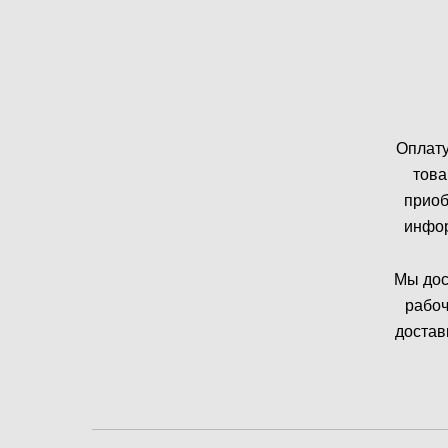
Оплату
това
приоб
инфор
Мы дос
рабоч
достав