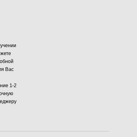
лучении
ожете
робной
ля Вас
ние 1-2
рочную
неджеру