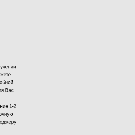
лучении
ожете
робной
ля Вас
ние 1-2
рочную
неджеру