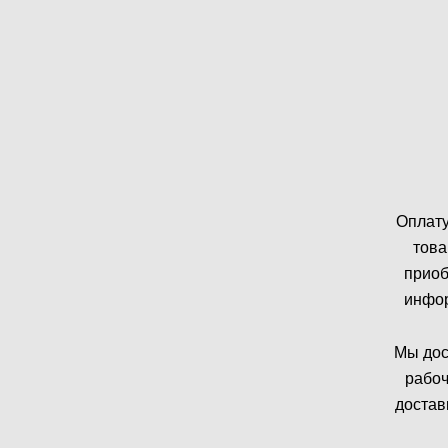
Оплату
това
приоб
инфор
Мы дос
рабоч
достав