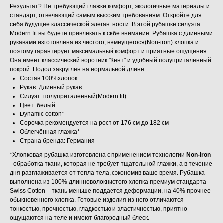
Результат? Не требующий глажки комфорт, экологичные материалы и
стандарт, отвечающий самым высоким требованиям. Откройте для
себя будущее классической элегантности. В этой рубашке силуэта
Modern fit вы будете привлекать к себе внимание. Рубашка с длинными
рукавами изготовлена из чистого, немнущегося(Non-iron) хлопка и
поэтому гарантирует максимальный комфорт и приятные ощущения.
Она имеет классический воротник "Кент" и удобный полуприталенный
покрой. Подол закруглен на нормальной длине.
Состав:100%хлопок
Рукав: Длинный рукав
Силуэт: полуприталенный(Modern fit)
Цвет: белый
Dynamic cotton*
Сорочка рекомендуется на рост от 176 см до 182 см
Облегчённая глажка*
Страна бренда: Германия
*Хлопковая рубашка изготовлена с применением технологии
Non-iron
- обработка ткани, которая не требует тщательной глажки, а в течение
дня разглаживается от тепла тела, сэкономив ваше время. Рубашка
выполнена из 100% длинноволокнистого хлопка премиум стандарта
Swiss Cotton – ткань меньше поддается деформации, на 40% прочнее
обыкновенного хлопка. Готовые изделия из него отличаются
тонкостью, прочностью, гладкостью и эластичностью, приятно
ощущаются на теле и имеют благородный блеск.