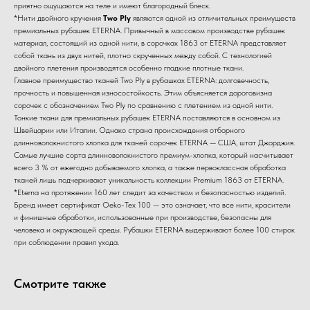
приятно ощущаются на теле и имеют благородный блеск.
*Нити двойного кручения
Two Ply
являются одной из отличительных преимуществ
премиальных рубашек ETERNA. Привычный в массовом производстве рубашек
материал, состоящий из одной нити, в сорочках 1863 от ETERNA представляет
собой ткань из двух нитей, плотно скрученных между собой. С технологией
двойного плетения производятся особенно гладкие плотные ткани.
Главное преимущество тканей Two Ply в рубашках ETERNA: долговечность,
прочность и повышенная износостойкость. Этим объясняется дороговизна
сорочек с обозначением Two Ply по сравнению с плетением из одной нити.
Тонкие ткани для премиальных рубашек ETERNA поставляются в основном из
Швейцарии или Италии. Однако страна происхождения отборного
длинноволокнистого хлопка для тканей сорочек ETERNA — США, штат Джорджия.
Самые лучшие сорта длинноволокнистого премиум-хлопка, который насчитывает
всего 3 % от ежегодно добываемого хлопка, а также первоклассная обработка
тканей лишь подчеркивают уникальность коллекции Premium 1863 от ETERNA.
*Eterna на протяжении 160 лет следит за качеством и безопасностью изделий.
Бренд имеет сертификат Oeko-Tex 100 — это означает, что все нити, красители
и финишные обработки, использованные при производстве, безопасны для
человека и окружающей среды. Рубашки ETERNA выдерживают более 100 стирок
при соблюдении правил ухода.
Смотрите также