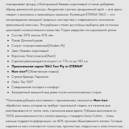
подчеркивает фигуру, а благородный бежево-коричневый оттенок добавляет
образу деликатной роскоши. Аккуратная строчка, продуманный крой — всё здесь
говорит о внимании к мельчайшим нюансам. Коллекция ETERNA 1863 — это
олицетворение немецкой традиции мастерства и современного понимания
премиальной классики. Эта рубашка станет достойным выбором для истинных
ценителей исключительного качества. Подол закруглен на нормальной длине.
Состав: 59% хлопок 41% лён
Рукав: Длинный рукав
Силуэт: полуприталенный(Modern fit)
Цвет: бежево-коричневый
Воротник: Классический(Kent)
Сорочка рекомендуется на рост от 176 см до 182 см
Премиальная серия 1863 Two Ply от ETERNA*
Non-iron*
(Облегчённая глажка)
Страна бренда: Германия
Oeko-Tex 100*
Совершенная посадка и комфорт
Безупречный внешний вид даже после многочисленных стирок
*Хлопковая рубашка изготовлена с применением технологии
Non-iron
-
обработка ткани, которая не требует тщательной глажки, а в течение дня
разглаживается от тепла тела, сэкономив ваше время. Рубашка выполнена из
100% длинноволокнистого хлопка премиум стандарта Swiss Cotton – ткань
меньше поддается деформации, на 40% прочнее обыкновенного хлопка. Готовые
изделия из него отличаются тонкостью, прочностью, гладкостью и эластичностью,