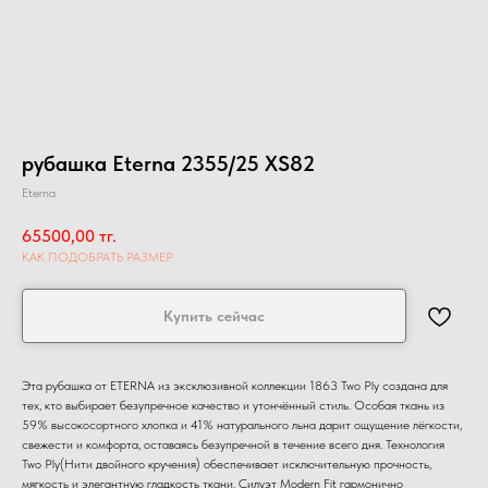
рубашка Eterna 2355/25 XS82
Eterna
65500,00
тг.
КАК ПОДОБРАТЬ РАЗМЕР
Купить сейчас
Эта рубашка от ETERNA из эксклюзивной коллекции 1863 Two Ply создана для
тех, кто выбирает безупречное качество и утончённый стиль. Особая ткань из
59% высокосортного хлопка и 41% натурального льна дарит ощущение лёгкости,
свежести и комфорта, оставаясь безупречной в течение всего дня. Технология
Two Ply(Нити двойного кручения) обеспечивает исключительную прочность,
мягкость и элегантную гладкость ткани. Силуэт Modern Fit гармонично