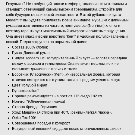
Результат? Не требующий глажки комфорт, экологичные материалы и
стандарт, отвечающий самым высоким требованиям. Откройте для
себя будущее классической элегантности. В этой рубашке силуэта
Modern fit вы будете привлекать к себе внимание. Рубашка с длинными
рукавами изготовлена из чистого, немнущегося(Non-iron) хлопка и
поэтому гарантирует максимальный комфорт и приятные ощущения.
Она имеет классический воротник "Кент" и удобный полуприталенный
покрой. Подол закруглен на нормальной длине.
Состав:100% хлопок
Рукав: Длинный рукав
Силуэт: Modern Fit: Полуприталенный силуэт — золотая середина
между классикой и узким кроем. Она не висит мешком, но и не
сковывает движения в плечах и талии.
Воротник: Классический(Kent). Универсальная форма, которая
отлично смотрится как с узким, так и со средним узлом галстук
Цвет: голубой в крап
Dynamic cotton*
Сорочка рекомендуется на рост от 176 см до 182 см
Non-iron*(Облегчённая глажка)
Страна бренда: Германия
Уход: Машинная стирка при 40°C, режим «легкая глажка».
Oeko-Tex 100*
Совершенная посадка и комфорт
Безупречный внешний вид даже после многочисленных стирок