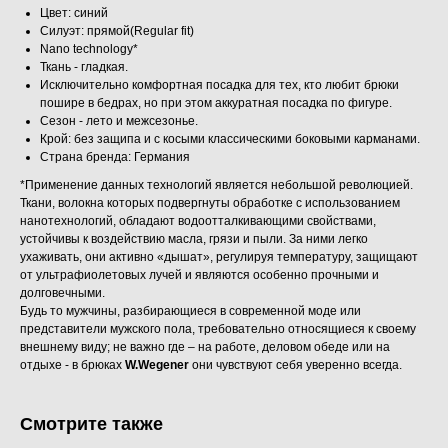
Цвет: синий
Силуэт: прямой(Regular fit)
Nano technology*
Ткань - гладкая.
Исключительно комфортная посадка для тех, кто любит брюки
пошире в бедрах, но при этом аккуратная посадка по фигуре.
Сезон - лето и межсезонье.
Крой: без защипа и с косыми классическими боковыми карманами.
Страна бренда: Германия
*Применение данных технологий является небольшой революцией.
Ткани, волокна которых подвергнуты обработке с использованием
нанотехнологий, обладают водоотталкивающими свойствами,
устойчивы к воздействию масла, грязи и пыли. За ними легко
ухаживать, они активно «дышат», регулируя температуру, защищают
от ультрафиолетовых лучей и являются особенно прочными и
долговечными.
Будь то мужчины, разбирающиеся в современной моде или
представители мужского пола, требовательно относящиеся к своему
внешнему виду; не важно где – на работе, деловом обеде или на
отдыхе - в брюках
W.Wegener
они чувствуют себя уверенно всегда.
Смотрите также