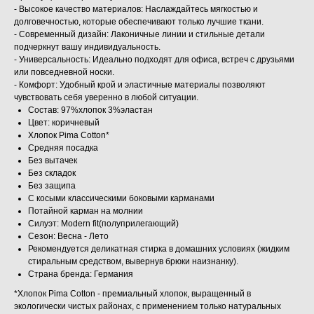
- Высокое качество материалов: Наслаждайтесь мягкостью и
долговечностью, которые обеспечивают только лучшие ткани.
- Современный дизайн: Лаконичные линии и стильные детали
подчеркнут вашу индивидуальность.
- Универсальность: Идеально подходят для офиса, встреч с друзьями
или повседневной носки.
- Комфорт: Удобный крой и эластичные материалы позволяют
чувствовать себя уверенно в любой ситуации.
Состав: 97%хлопок 3%эластан
Цвет: коричневый
Хлопок Pima Cotton*
Средняя посадка
Без вытачек
Без складок
Без защипа
С косыми классическими боковыми карманами
Потайной карман на молнии
Силуэт: Modern fit(полуприлегающий)
Сезон: Весна - Лето
Рекомендуется деликатная стирка в домашних условиях (жидким
стиральным средством, вывернув брюки наизнанку).
Страна бренда: Германия
*Хлопок Pima Cotton - премиальный хлопок, выращенный в
экологически чистых районах, с применением только натуральных