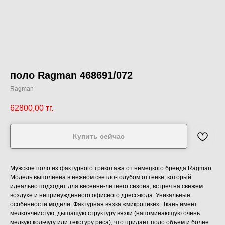
поло Ragman 468691/072
Ragman
62800,00
тг.
Купить сейчас
Мужское поло из фактурного трикотажа от немецкого бренда Ragman:
Модель выполнена в нежном светло-голубом оттенке, который
идеально подходит для весенне-летнего сезона, встреч на свежем
воздухе и непринужденного офисного дресс-кода. Уникальные
особенности модели: Фактурная вязка «микропике»: Ткань имеет
мелкоячеистую, дышащую структуру вязки (напоминающую очень
мелкую кольчугу или текстуру риса), что придает поло объем и более