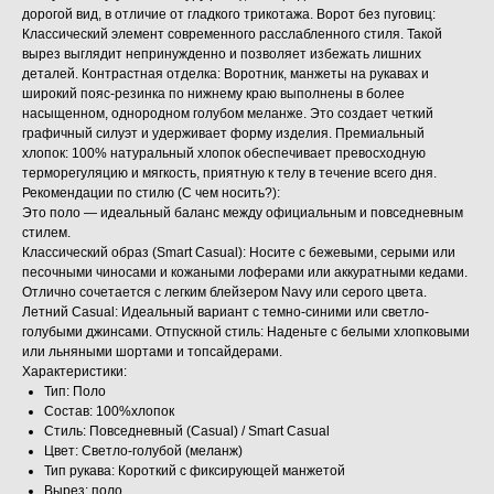
дорогой вид, в отличие от гладкого трикотажа. Ворот без пуговиц:
Классический элемент современного расслабленного стиля. Такой
вырез выглядит непринужденно и позволяет избежать лишних
деталей. Контрастная отделка: Воротник, манжеты на рукавах и
широкий пояс-резинка по нижнему краю выполнены в более
насыщенном, однородном голубом меланже. Это создает четкий
графичный силуэт и удерживает форму изделия. Премиальный
хлопок: 100% натуральный хлопок обеспечивает превосходную
терморегуляцию и мягкость, приятную к телу в течение всего дня.
Рекомендации по стилю (С чем носить?):
Это поло — идеальный баланс между официальным и повседневным
стилем.
Классический образ (Smart Casual): Носите с бежевыми, серыми или
песочными чиносами и кожаными лоферами или аккуратными кедами.
Отлично сочетается с легким блейзером Navy или серого цвета.
Летний Casual: Идеальный вариант с темно-синими или светло-
голубыми джинсами. Отпускной стиль: Наденьте с белыми хлопковыми
или льняными шортами и топсайдерами.
Характеристики:
Тип: Поло
Состав: 100%хлопок
Стиль: Повседневный (Casual) / Smart Casual
Цвет: Светло-голубой (меланж)
Тип рукава: Короткий с фиксирующей манжетой
Вырез: поло