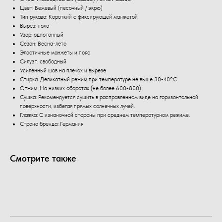
Цвет: Бежевый (песочный / экрю)
Тип рукава: Короткий с фиксирующей манжетой
Вырез: поло
Узор: однотонный
Сезон: Весна-лето
Эластичные манжеты и пояс
Силуэт: свободный
Усиленный шов на плечах и вырезе
Стирка: Деликатный режим при температуре не выше 30-40°C.
Отжим: На низких оборотах (не более 600-800).
Сушка: Рекомендуется сушить в расправленном виде на горизонтальной
поверхности, избегая прямых солнечных лучей.
Глажка: С изнаночной стороны при среднем температурном режиме.
Страна бренда: Германия
Смотрите также