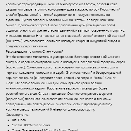
идеальную терморегуляцию. Ткань отлично пропускает воздух, позволяя коже
дышать, что делает это поло комфортным даже в жаркую погоду. Классический
дизайн: Традиционный отложной воротник поло и аккуратная планка на
пуговицах. Рукава дополнены эластичными манжетами, подчеркивающими
бицепс. Идеальная посадка: Слегка приталенный крой (как видно на фото)
садится точно по фигуре, не стесняя движений, и выглядит современно и опрятно.
Уникальная отделка: Низ поло выполнен с широкой, плотной эластичной резинкой
(манжетой), что позволяет носить его навыпуск, сохраняя аккуратный силуэт и
предотвращая растягивание.
Рекомендации по стилю: С чем носить?
Это бежевое поло максимально универсально. Благодаря эластичной манжете
внизу, оно идеально смотрится именно навыпуск. Повседневный городской образ
(как на фото): Сочетайте поло с темно-серыми или графитовыми чиносами и
черными кожаными лоферами или дерби. Это классический и беспроигрышный
вариант для офиса (с нестрогим дресс-кодом) или встречи. Летний Casual:
Наденьте поло с темно-синими джинсами прямого кроя и белыми
минималистичными кедами. Расстегните верхнюю пуговицу для более
расслабленного вида. Отдых и выходные: Отлично смотрится с шортами
(бермудами) песочного, оливкового или темно-синего цвета и тканевыми
эспадрильями или топсайдерами. Многослойность: В прохладную погоду
накиньте сверху темно-синий блейзер или джинсовую куртку.
Характеристики:
Тип: Поло
Состав: 100%хлопок Pima
Стиль: Повседневный (Casual) / Smart Casual