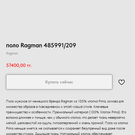
поло Ragman 485991/209
Ragman
57400,00
тг.
Купить сейчас
Поло мужское от немецкого бренда Ragman из 100% хлопка Pima, основа для
множества образов в повседневном и smart-casual стиле. Ключевые
преимущества и особенности: Премиальный материал (100% Хлопок Pima): Его
волокна длиннее и тоньше, чем у обычного хлопка, что делает ткань невероятно
мягкой, шелковистой на ощупь, гипоаллергенной и очень прочной. Поло из хлопка
Pima меньше мнется, не скатывается и сохраняет безупречный вид даже после
множества стирок. Дышащая ткань: Натуральный хлопок обеспечивает