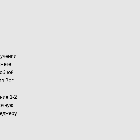
лучении
ожете
робной
ля Вас
ние 1-2
рочную
неджеру