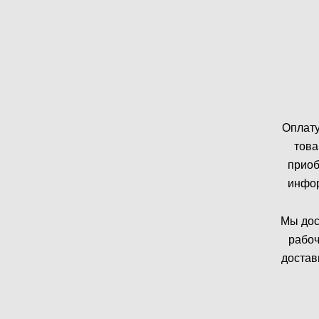
Оплату
това
приоб
инфор
Мы дос
рабоч
достав