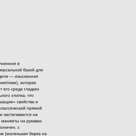
лненное в
версальной базой для
дели — изысканная
ие/пике), которая
 его среди гладких
ного хлопка, что
шащие» свойства и
 классический прямой
и застегивается на
е манжеты на рукавах
оничен, с
м (маленькая бирка на