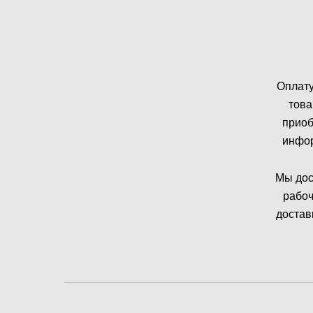
Оплату
това
приоб
инфор
Мы дос
рабоч
достав