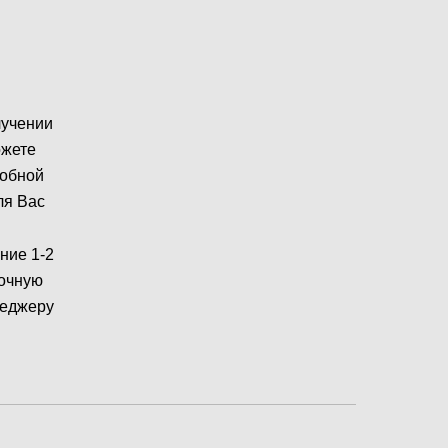
лучении
ожете
робной
ля Вас
ние 1-2
рочную
неджеру