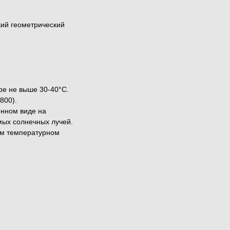
ий геометрический
ре не выше 30-40°C.
800).
енном виде на
мых солнечных лучей.
ем температурном