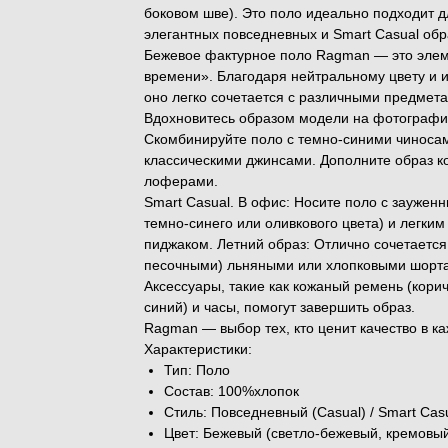
боковом шве). Это поло идеально подходит д
элегантных повседневных и Smart Casual обр
Бежевое фактурное поло Ragman — это элем
времени». Благодаря нейтральному цвету и и
оно легко сочетается с различными предмет
Вдохновитесь образом модели на фотографиях!
Скомбинируйте поло с темно-синими чиносам
классическими джинсами. Дополните образ 
лоферами.
Smart Casual. В офис: Носите поло с заужен
темно-синего или оливкового цвета) и легки
пиджаком. Летний образ: Отлично сочетается
песочными) льняными или хлопковыми шорта
Аксессуары, такие как кожаный ремень (кори
синий) и часы, помогут завершить образ.
Ragman — выбор тех, кто ценит качество в к
Характеристики:
Тип: Поло
Состав: 100%хлопок
Стиль: Повседневный (Casual) / Smart Cas
Цвет: Бежевый (светло-бежевый, кремовы