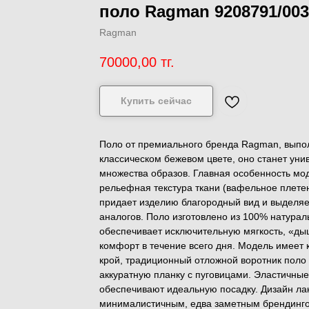
поло Ragman 9208791/003
Ragman
70000,00
тг.
Купить сейчас
Поло от премиального бренда Ragman, выпо
классическом бежевом цвете, оно станет уни
множества образов. Главная особенность мо
рельефная текстура ткани (вафельное плетен
придает изделию благородный вид и выделяет
аналогов. Поло изготовлено из 100% натураль
обеспечивает исключительную мягкость, «ды
комфорт в течение всего дня. Модель имеет
крой, традиционный отложной воротник поло 
аккуратную планку с пуговицами. Эластичны
обеспечивают идеальную посадку. Дизайн лак
минималистичным, едва заметным брендинго