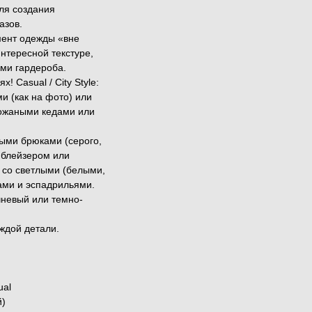
ля создания
азов.
ент одежды «вне
нтересной текстуре,
ами гардероба.
 Casual / City Style:
и (как на фото) или
кожаными кедами или
ными брюками (серого,
м блейзером или
 со светлыми (белыми,
ми и эспадрильями.
чневый или темно-
аждой детали.
ual
й)