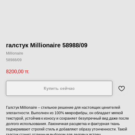
галстук Millionaire 58988/09
Millionaire
58988/09
8200,00
тг.
Купить сейчас
Галстук Millionaire – стильное решение для настоящих ценителей
элегантности. Выполнен из 100% микрофибры, он обладает мягкой
текстурой, устойчив к износу и сохраняет безупречный вид даже после
долгого использования. Лаконичная расцветка и фактурная ткань
подчеркивают строгий стиль и добавляют образу утонченности. Такой
галстук станет отличным выбором для деловых встреч,