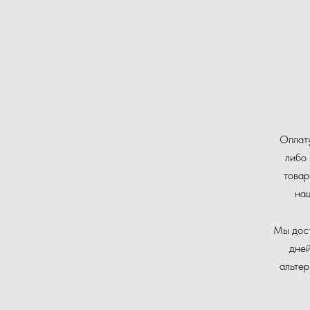
Оплату
либо 
товар
на
Мы дост
дней
альте