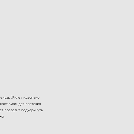
овицы. Жилет идеально
 костюмом для светских
ет позволит подчеркнуть
ха.