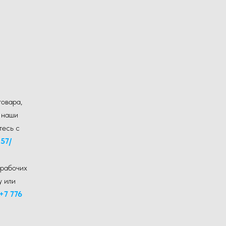
товара,
и наши
тесь с
 57
/
 рабочих
у или
+7 776